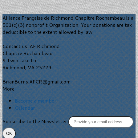
Alliance Française de Richmond Chapitre Rochambeau is a
501(c)(3) nonprofit Organization. Your donations are tax
deductible to the extent allowed by law.
Contact us: AF Richmond
Chapitre Rochambeau
9 Twin Lake Ln
Richmond, VA 23229
BrianBurns.AFCR@gmail.com
More
Become a member
Calendar
Subscribe to the Newsletter
OK