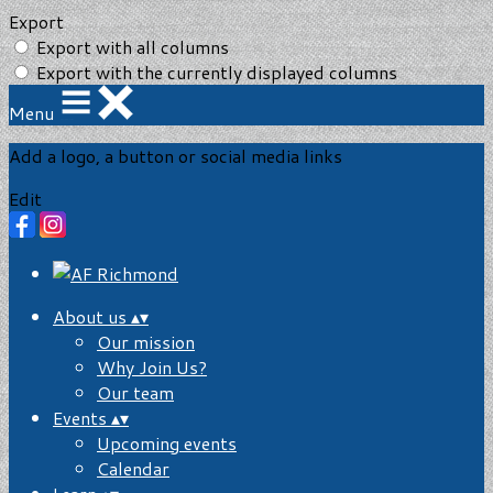
Export
Export with all columns
Export with the currently displayed columns
Menu
Add a logo, a button or social media links
Edit
About us
▴
▾
Our mission
Why Join Us?
Our team
Events
▴
▾
Upcoming events
Calendar