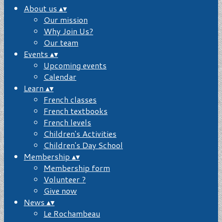
About us
▴
▾
Our mission
Why Join Us?
Our team
Events
▴
▾
Upcoming events
Calendar
Learn
▴
▾
French classes
French textbooks
French levels
Children's Activities
Children's Day School
Membership
▴
▾
Membership form
Volunteer ?
Give now
News
▴
▾
Le Rochambeau