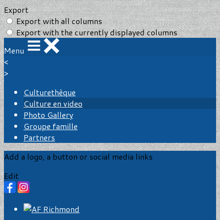
Export
Export with all columns
Export with the currently displayed columns
Menu
<
>
Culturethèque
Culture en video
Photo Gallery
Groupe famille
Partners
Add a logo, a button or social media links
Edit