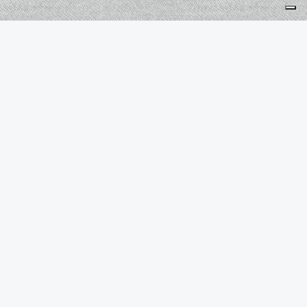
Alliance Française de Richmond Chapitre Rochambeau is a
501(c)(3) nonprofit Organization. Your donations are tax
deductible to the extent allowed by law.
Contact us: AF Richmond
Chapitre Rochambeau
9 Twin Lake Ln
Richmond, VA 23229
BrianBurns.AFCR@gmail.com
More
Become a member
Calendar
Subscribe to the Newsletter
OK