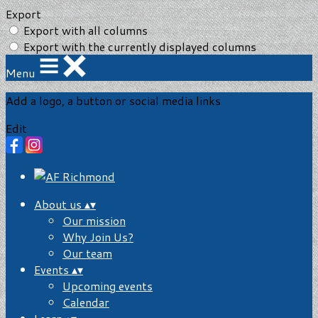
Export
Export with all columns
Export with the currently displayed columns
Menu
Add a logo, a button or social media links
Edit
About us
▴
▾
Our mission
Why Join Us?
Our team
Events
▴
▾
Upcoming events
Calendar