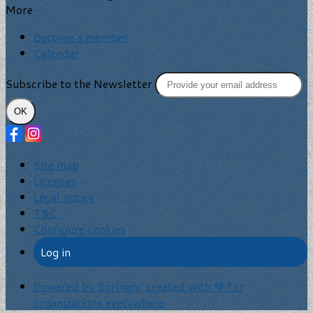
More
Become a member
Calendar
Subscribe to the Newsletter
OK
Site map
Licenses
Legal notice
T&C
Configure cookies
Log in
Powered by Springly, created with 💙 for
organizations everywhere