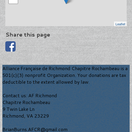
Leaflet
Share this page
Alliance Française de Richmond Chapitre Rochambeau is a
501(c)(3) nonprofit Organization. Your donations are tax
deductible to the extent allowed by law.
Contact us: AF Richmond
Chapitre Rochambeau
9 Twin Lake Ln
Richmond, VA 23229
BrianBurns.AFCR@gmail.com