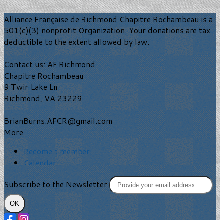
Alliance Française de Richmond Chapitre Rochambeau is a
501(c)(3) nonprofit Organization. Your donations are tax
deductible to the extent allowed by law.
Contact us: AF Richmond
Chapitre Rochambeau
9 Twin Lake Ln
Richmond, VA 23229
BrianBurns.AFCR@gmail.com
More
Become a member
Calendar
Subscribe to the Newsletter
OK