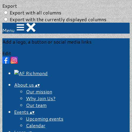
Export
Export with all columns
Export with the currently displayed columns
Menu
Add a logo, a button or social media links
Edit
About us
▴
▾
Our mission
Why Join Us?
Our team
Events
▴
▾
Upcoming events
Calendar