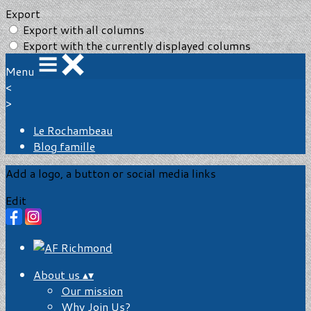
Export
Export with all columns
Export with the currently displayed columns
Menu
<
>
Le Rochambeau
Blog famille
Add a logo, a button or social media links
Edit
About us
▴
▾
Our mission
Why Join Us?