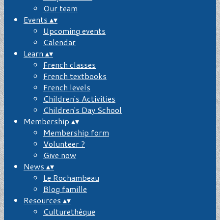
Our team
Events
▴
▾
Upcoming events
Calendar
Learn
▴
▾
French classes
French textbooks
French levels
Children's Activities
Children's Day School
Membership
▴
▾
Membership form
Volunteer ?
Give now
News
▴
▾
Le Rochambeau
Blog famille
Resources
▴
▾
Culturethèque