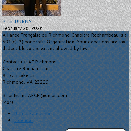
Brian BURNS
February 28, 2026
Alliance Française de Richmond Chapitre Rochambeau is a
501(c)(3) nonprofit Organization. Your donations are tax
deductible to the extent allowed by law.
Contact us: AF Richmond
Chapitre Rochambeau
9 Twin Lake Ln
Richmond, VA 23229
BrianBurns.AFCR@gmail.com
More
Become a member
Calendar