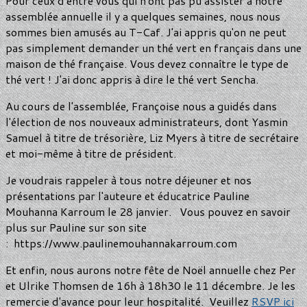
Pour ceux d'entre vous qui n'ont pas pu assister à notre
assemblée annuelle il y a quelques semaines, nous nous
sommes bien amusés au T-Caf. J'ai appris qu'on ne peut
pas simplement demander un thé vert en français dans une
maison de thé française. Vous devez connaître le type de
thé vert ! J'ai donc appris à dire le thé vert Sencha.
Au cours de l'assemblée, Françoise nous a guidés dans
l'élection de nos nouveaux administrateurs, dont Yasmin
Samuel à titre de trésorière, Liz Myers à titre de secrétaire
et moi-même à titre de président.
Je voudrais rappeler à tous notre déjeuner et nos
présentations par l'auteure et éducatrice Pauline
Mouhanna Karroum le 28 janvier. Vous pouvez en savoir
plus sur Pauline sur son site
: https://www.paulinemouhannakarroum.com
Et enfin, nous aurons notre fête de Noël annuelle chez Per
et Ulrike Thomsen de 16h à 18h30 le 11 décembre. Je les
remercie d'avance pour leur hospitalité. Veuillez
RSVP ici