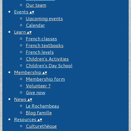
Our team
Events
▴
▾
Upcoming events
Calendar
Learn
▴
▾
French classes
French textbooks
French levels
Children's Activities
Children's Day School
Membership
▴
▾
Membership form
Volunteer ?
Give now
News
▴
▾
Le Rochambeau
Blog famille
Resources
▴
▾
Culturethèque