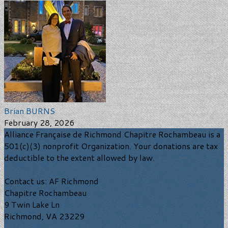
Brian BURNS
February 28, 2026
Alliance Française de Richmond Chapitre Rochambeau is a
501(c)(3) nonprofit Organization. Your donations are tax
deductible to the extent allowed by law.
Contact us: AF Richmond
Chapitre Rochambeau
9 Twin Lake Ln
Richmond, VA 23229