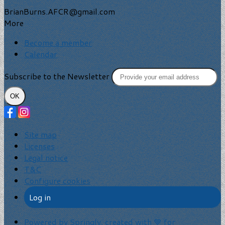
BrianBurns.AFCR@gmail.com
More
Become a member
Calendar
Subscribe to the Newsletter
OK
Site map
Licenses
Legal notice
T&C
Configure cookies
Log in
Powered by Springly, created with 💙 for