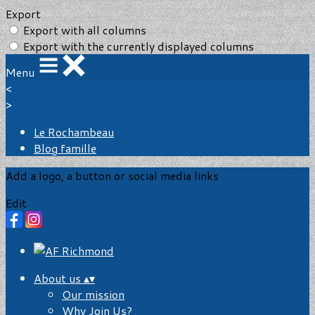
Export
Export with all columns
Export with the currently displayed columns
Menu
<
>
Le Rochambeau
Blog famille
Add a logo, a button or social media links
Edit
About us
▴
▾
Our mission
Why Join Us?