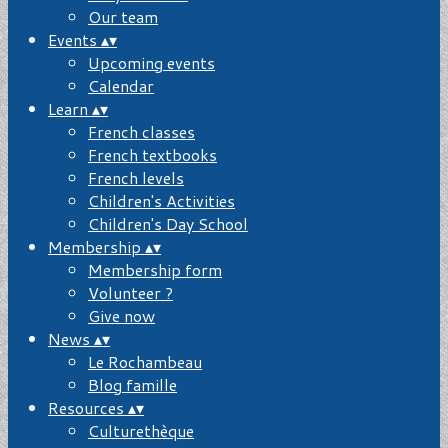
Our team
Events
▴
▾
Upcoming events
Calendar
Learn
▴
▾
French classes
French textbooks
French levels
Children's Activities
Children's Day School
Membership
▴
▾
Membership form
Volunteer ?
Give now
News
▴
▾
Le Rochambeau
Blog famille
Resources
▴
▾
Culturethèque