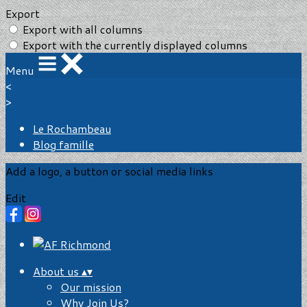
Export
Export with all columns
Export with the currently displayed columns
Menu
<
>
Le Rochambeau
Blog famille
Add a logo, a button or social media links
Edit
About us
▴
▾
Our mission
Why Join Us?