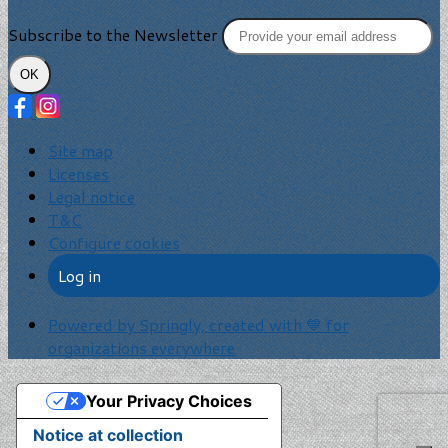
Subscribe to the Newsletter
OK
Site map
Licenses
Legal notice
T&C
Configure cookies
Log in
Powered by Springly, created with 💙 for
organizations everywhere
Your Privacy Choices
Notice at collection