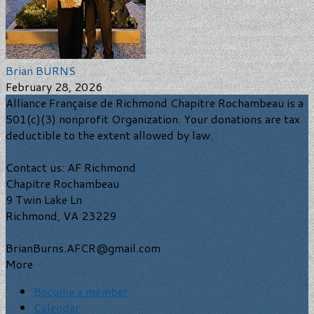
Brian BURNS
February 28, 2026
Alliance Française de Richmond Chapitre Rochambeau is a
501(c)(3) nonprofit Organization. Your donations are tax
deductible to the extent allowed by law.
Contact us: AF Richmond
Chapitre Rochambeau
9 Twin Lake Ln
Richmond, VA 23229
BrianBurns.AFCR@gmail.com
More
Become a member
Calendar